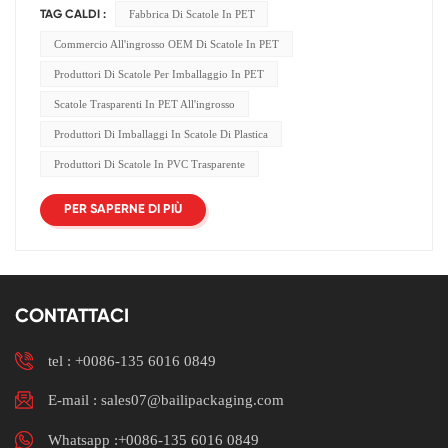
Fabbrica Di Scatole In PET
TAG CALDI :
Commercio All'ingrosso OEM Di Scatole In PET
Produttori Di Scatole Per Imballaggio In PET
Scatole Trasparenti In PET All'ingrosso
Produttori Di Imballaggi In Scatole Di Plastica
Produttori Di Scatole In PVC Trasparente
PER SAPERNE DI PIÙ
CONTATTACI
tel :
+0086-135 6016 0849
E-mail : sales07@bailipackaging.com
Whatsapp :+0086-135 6016 0849