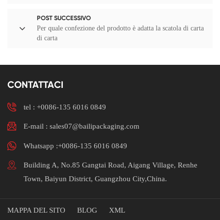
POST SUCCESSIVO
Per quale confezione del prodotto è adatta la scatola di carta
di carta
CONTATTACI
tel :
+0086-135 6016 0849
E-mail : sales07@bailipackaging.com
Whatsapp :+0086-135 6016 0849
Building A, No.85 Gangtai Road, Aigang Village, Renhe
Town, Baiyun District, Guangzhou City,China.
MAPPA DEL SITO
BLOG
XML