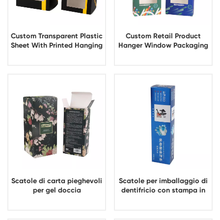
Custom Transparent Plastic
Custom Retail Product
Sheet With Printed Hanging
Hanger Window Packaging
Window Paper Box
Boxes
Packaging
Scatole di carta pieghevoli
Scatole per imballaggio di
per gel doccia
dentifricio con stampa in
personalizzate in fabbrica
cartone di dentifricio
Stampa scatola di
personalizzato in fabbrica
imballaggio per shampoo
Ecologiche