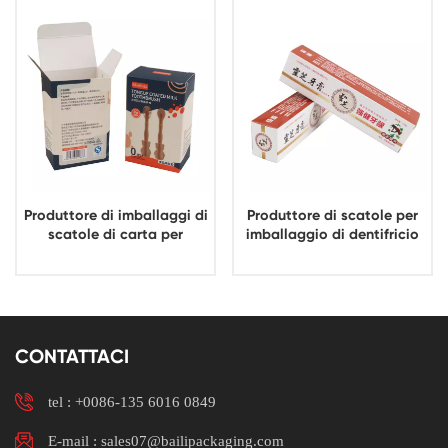
con logo
Produttore di imballaggi di
Produttore di scatole per
scatole di carta per
imballaggio di dentifricio
prodotti per spazzolini dal
con stampa in cartone
design personalizzato
personalizzato ecologico
per dentifricio
CONTATTACI
tel :
+0086-135 6016 0849
E-mail : sales07@bailipackaging.com