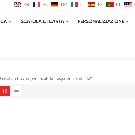
EN
FR
DE
IT
ES
PT
ICA
SCATOLA DI CARTA
PERSONALIZZAZIONE
Scatola Trasparente Satinata
Casa
Scatola trasparente satinata
0 risultati trovati per "Scatola trasparente satinata"