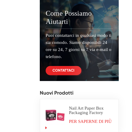
Come Possiamo
Aiutarti
Puoi contattarci in qualsiasi modo ti
sia comodo. Siamo disponibili 24
ore su 24, 7 giorni su 7 via e-mail o
telefono.
CONTATTACI
Nuovi Prodotti
Nail Art Paper Box
Packaging Factory
Custom
PER SAPERNE DI PIÙ