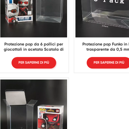
Protezione pop da 6 pollici per
Protezione pop Funko in
giocattoli in acetato Scatola di
trasparente da 0,5 m
plastica trasparente da 0,5 mm
confezione da 3 pezzi di 
Protezione pop Funko
qualità
PER SAPERNE DI PIÙ
PER SAPERNE DI PIÙ