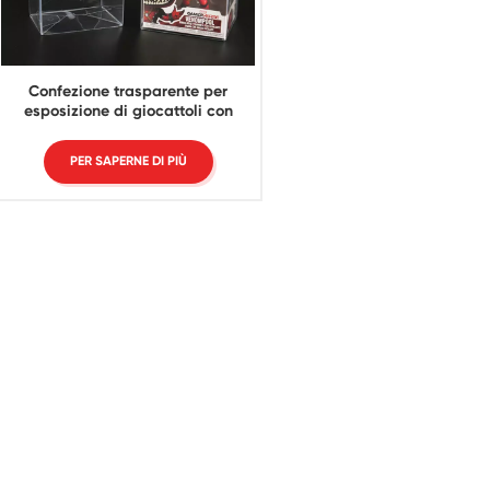
Confezione trasparente per
esposizione di giocattoli con
scatola in PET da 0,5 mm Funko
Pop Protector da 4 pollici
PER SAPERNE DI PIÙ