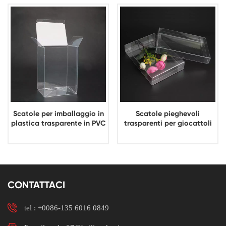
Scatole per imballaggio in
Scatole pieghevoli
plastica trasparente in PVC
trasparenti per giocattoli
Scatola per imballaggio al
all'ingrosso OEM Scatola
dettaglio in plastica PET
per imballaggio in plastica
RPET ad alta trasparenza
trasparente per vendita al
dettaglio in PET
CONTATTACI
tel :
+0086-135 6016 0849