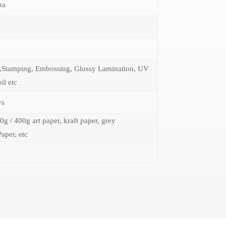
na
,Stamping, Embossing, Glossy Lamination, UV
il etc
ys
0g / 400g art paper, kraft paper, grey
Paper, etc