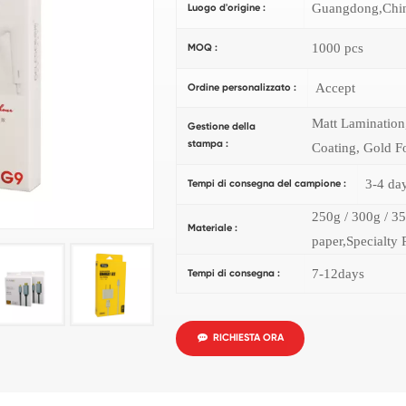
Guangdong,Chi
Luogo d'origine :
1000 pcs
MOQ :
Accept
Ordine personalizzato :
Matt Lamination
Gestione della
stampa :
Coating, Gold Fo
3-4 da
Tempi di consegna del campione :
250g / 300g / 35
Materiale :
paper,Specialty 
7-12days
Tempi di consegna :
RICHIESTA ORA