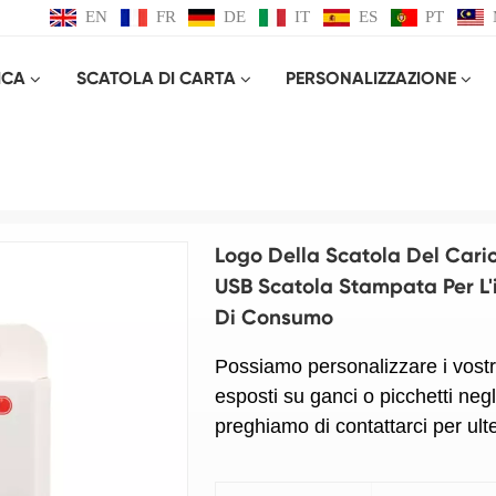
EN
FR
DE
IT
ES
PT
ICA
SCATOLA DI CARTA
PERSONALIZZAZIONE
Prodotto
Logo della scatola del caricatore per imballaggio del cavo USB Scatola stampata per l'imball
Logo Della Scatola Del Cari
USB Scatola Stampata Per L'i
Di Consumo
Possiamo personalizzare i vostr
esposti su ganci o picchetti negl
preghiamo di contattarci per ulte